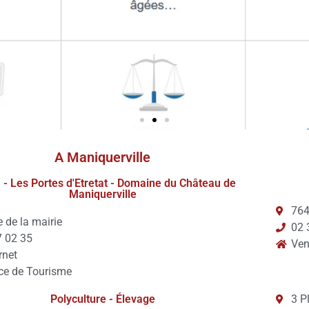
A Maniquerville
s
 - Les Portes d'Etretat - Domaine du Château de
ves
Maniquerville
764
e de la mairie
02 
7 02 35
notre site en
Ven
rnet
essous
ce de Tourisme
Polyculture - Élevage
3 P