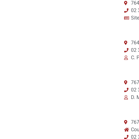
76
02 
Sit
76
02 
C. 
767
02 
D. 
767
Cou
02 