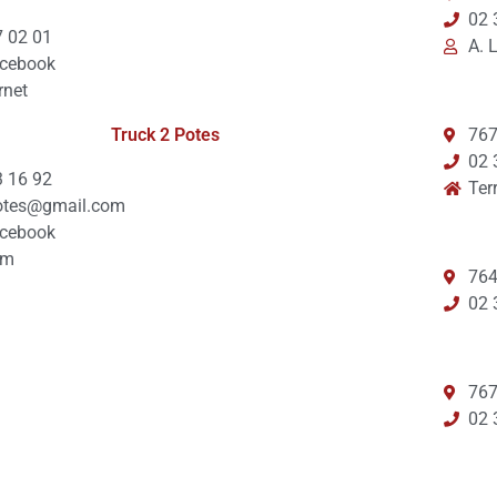
02 
7 02 01
A. 
cebook
rnet
Truck 2 Potes
767
02 
3 16 92
Ter
otes@gmail.com
cebook
am
764
02 
767
02 