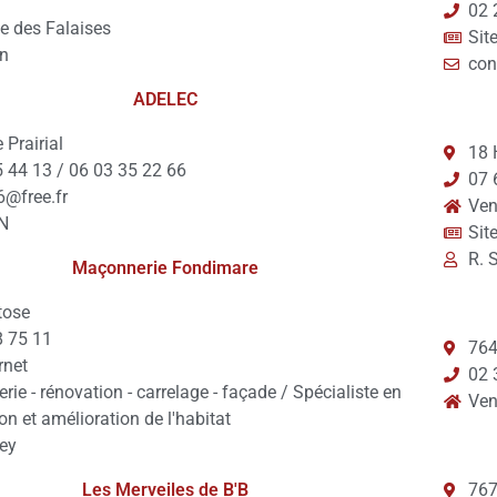
02 
e des Falaises
Sit
in
co
ADELEC
 Prairial
18 
 44 13 / 06 03 35 22 66
07 
6@free.fr
Ven
N
Sit
R. 
Maçonnerie Fondimare
tose
8 75 11
764
rnet
02 
ie - rénovation - carrelage - façade / Spécialiste en
Ven
on et amélioration de l'habitat
ey
Les Merveiles de B'B
767