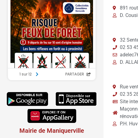
891 rout
D. Cous
32 Sente
02 53 45
adelec7
D. ALLA
Rue ven
02 35 2
Site inte
Maçonner
rénovati
P.H. Huv
Mairie de Maniquerville