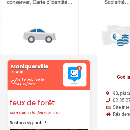
Démarche
Goélia
administrati
90, plac
02 35 2
Faîtes vos démarches en ligne sur 
Site inte
cliquant sur le bouton ci-d
Résiden
Vos démarches