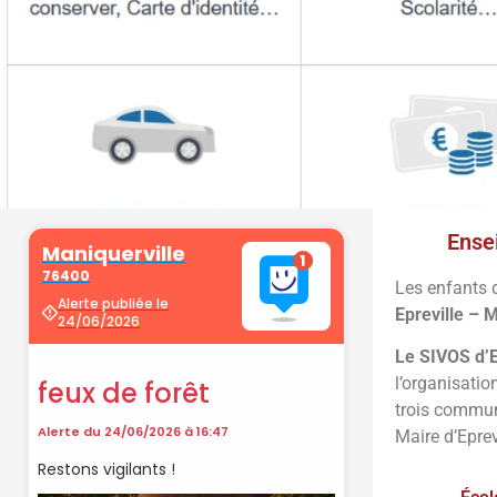
Ense
Démarche
Les enfants 
administrati
Epreville – M
Le SIVOS d’Ep
l’organisati
Faîtes vos démarches en ligne sur 
trois commune
cliquant sur le bouton ci-d
Maire d’Eprev
Vos démarches