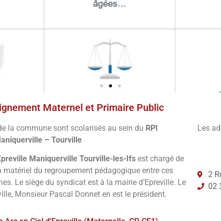
ignement Maternel et Primaire Public
s
de la commune sont scolarisés au sein du
RPI
Les ad
ves
aniquerville – Tourville
reville Maniquerville Tourville-les-Ifs
est chargé de
on matériel du regroupement pédagogique entre ces
notre site en
2 R
s. Le siège du syndicat est à la mairie d’Epreville. Le
essous
02 
ille, Monsieur Pascal Donnet en est le président.