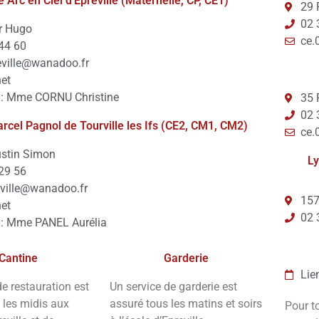
e Arc en Ciel d'Epreville (Maternelle, CP, CE1)
29 
02 
r Hugo
ce.
44 60
eville@wanadoo.fr
net
e : Mme CORNU Christine
35 
02 
rcel Pagnol de Tourville les Ifs (CE2, CM1, CM2)
ce.
ustin Simon
Ly
29 56
rville@wanadoo.fr
157
net
02 
e : Mme PANEL Aurélia
Cantine
Garderie
Lie
de restauration est
Un service de garderie est
 les midis aux
assuré tous les matins et soirs
Pour t