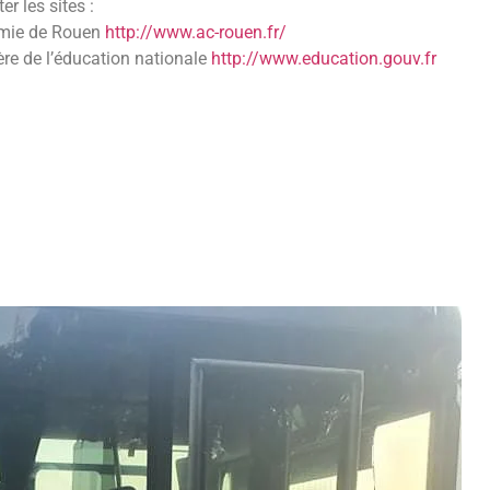
er les sites :
mie de Rouen
http://www.ac-rouen.fr/
ère de l’éducation nationale
http://www.education.gouv.fr