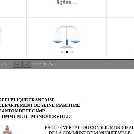
e
1
/
7
Zoom
100%
s
ves
notre site en
essous