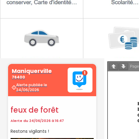
Pag
Démarche
administrati
Faîtes vos démarches en ligne sur 
cliquant sur le bouton ci-d
Vos démarches