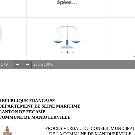
e
1
/
9
Zoom
100%
s
ves
notre site en
essous