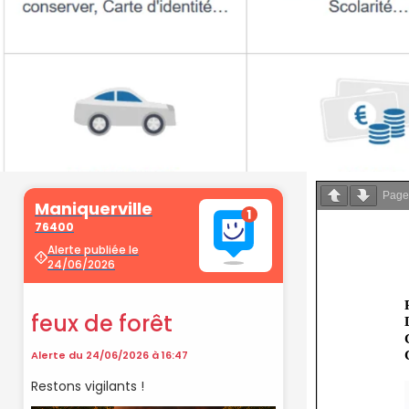
Pag
Démarche
administrati
Faîtes vos démarches en ligne sur 
cliquant sur le bouton ci-d
Vos démarches