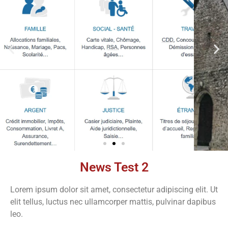
News Test 2
Démarches
administratives
Lorem ipsum dolor sit amet, consectetur adipiscing elit. Ut
elit tellus, luctus nec ullamcorper mattis, pulvinar dapibus
Faîtes vos démarches en ligne sur notre
leo.
site en cliquant sur le bouton ci-dessous