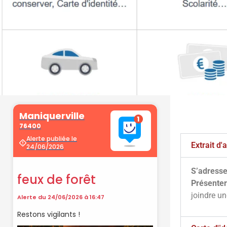
Démarche
administrati
Extrait d
S’adresse
Faîtes vos démarches en ligne sur 
Présenter
cliquant sur le bouton ci-d
joindre u
Vos démarches