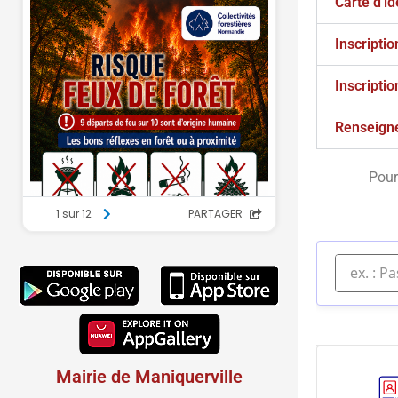
Carte d'id
Inscriptio
Inscriptio
Renseign
Pour
Mairie de Maniquerville