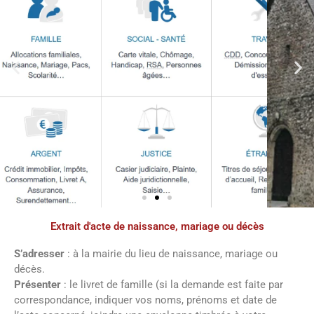
Extrait d'acte de naissance, mariage ou décès
Démarches
administratives
S’adresser
: à la mairie du lieu de naissance, mariage ou
décès.
Présenter
: le livret de famille (si la demande est faite par
Faîtes vos démarches en ligne sur notre
correspondance, indiquer vos noms, prénoms et date de
site en cliquant sur le bouton ci-dessous