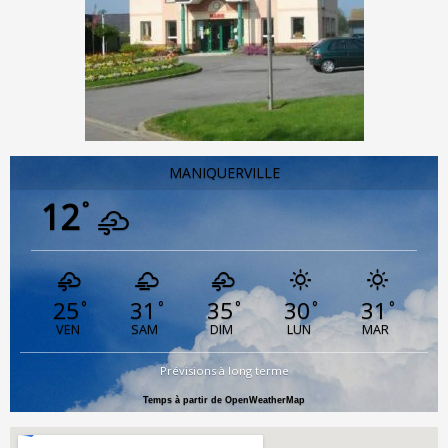
MANIQUERVILLE
12
°
25
31
35
30
31
°
°
°
°
°
VEN
SAM
DIM
LUN
MAR
Prévisions à long terme
Temps à partir de OpenWeatherMap