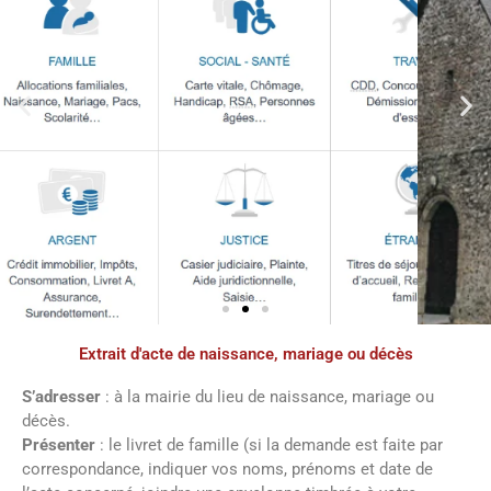
Extrait d'acte de naissance, mariage ou décès
Démarches
administratives
S’adresser
: à la mairie du lieu de naissance, mariage ou
décès.
Présenter
: le livret de famille (si la demande est faite par
Faîtes vos démarches en ligne sur notre
correspondance, indiquer vos noms, prénoms et date de
site en cliquant sur le bouton ci-dessous