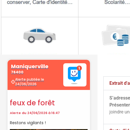
Démarche
administrati
Extrait d
S’adresse
Faîtes vos démarches en ligne sur 
Présenter
cliquant sur le bouton ci-d
joindre u
Vos démarches