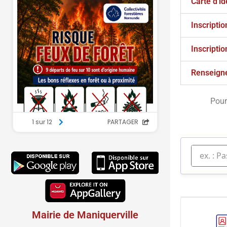
Carte d'id
Inscriptio
Inscriptio
Renseign
Pour
Mairie de Maniquerville