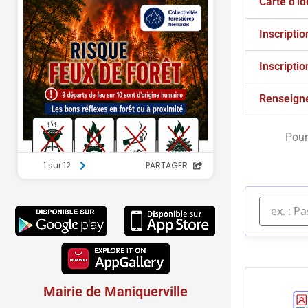
Carte d'id
Inscriptio
Inscriptio
Renseign
Pour
Mairie de Maniquerville