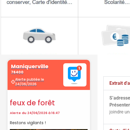
Démarche
administrati
Extrait d
S’adresse
Faîtes vos démarches en ligne sur 
Présenter
cliquant sur le bouton ci-d
joindre u
Vos démarches