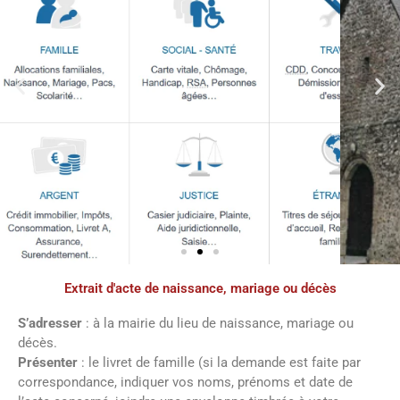
Extrait d'acte de naissance, mariage ou décès
Démarches
administratives
S’adresser
: à la mairie du lieu de naissance, mariage ou
décès.
Présenter
: le livret de famille (si la demande est faite par
Faîtes vos démarches en ligne sur notre
correspondance, indiquer vos noms, prénoms et date de
site en cliquant sur le bouton ci-dessous