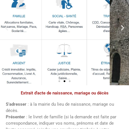
Extrait d'acte de naissance, mariage ou décès
Démarches
administratives
S’adresser
: à la mairie du lieu de naissance, mariage ou
décès.
Présenter
: le livret de famille (si la demande est faite par
Faîtes vos démarches en ligne sur notre
correspondance, indiquer vos noms, prénoms et date de
site en cliquant sur le bouton ci-dessous