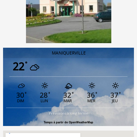
MANIQUERVILLE
22
°
30
28
32
36
37
°
°
°
°
°
DIM
LUN
MAR
MER
JEU
Prévisions à long terme
Temps à partir de OpenWeatherMap