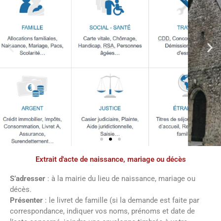
Extrait d'acte de naissance, mariage ou décès
Démarches
administratives
S’adresser
: à la mairie du lieu de naissance, mariage ou
décès.
Présenter
: le livret de famille (si la demande est faite par
Faîtes vos démarches en ligne sur notre
correspondance, indiquer vos noms, prénoms et date de
site en cliquant sur le bouton ci-dessous