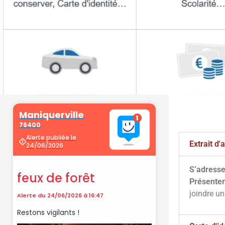
Démarche
administrati
Extrait d
S’adresse
Faîtes vos démarches en ligne sur 
Présenter
cliquant sur le bouton ci-d
joindre u
Vos démarches