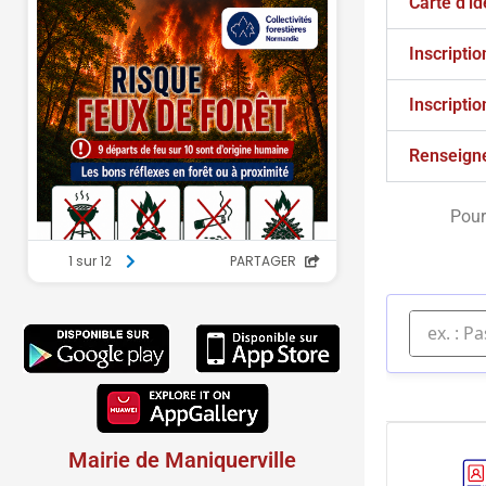
Carte d'id
Inscriptio
Inscriptio
Renseign
Pour
Mairie de Maniquerville