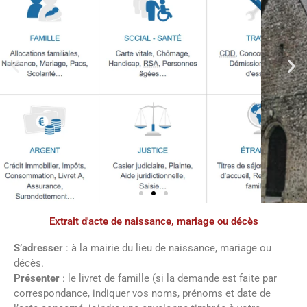
Extrait d'acte de naissance, mariage ou décès
Démarches
administratives
S’adresser
: à la mairie du lieu de naissance, mariage ou
décès.
Présenter
: le livret de famille (si la demande est faite par
Faîtes vos démarches en ligne sur notre
correspondance, indiquer vos noms, prénoms et date de
site en cliquant sur le bouton ci-dessous