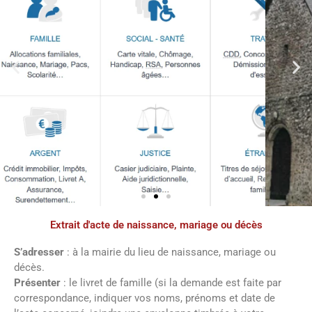
Extrait d'acte de naissance, mariage ou décès
Démarches
administratives
S’adresser
: à la mairie du lieu de naissance, mariage ou
décès.
Présenter
: le livret de famille (si la demande est faite par
Faîtes vos démarches en ligne sur notre
correspondance, indiquer vos noms, prénoms et date de
site en cliquant sur le bouton ci-dessous