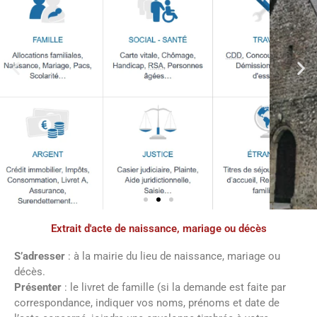
Extrait d'acte de naissance, mariage ou décès
Démarches
administratives
S’adresser
: à la mairie du lieu de naissance, mariage ou
décès.
Présenter
: le livret de famille (si la demande est faite par
Faîtes vos démarches en ligne sur notre
correspondance, indiquer vos noms, prénoms et date de
site en cliquant sur le bouton ci-dessous