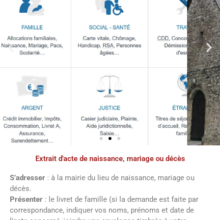
Extrait d'acte de naissance, mariage ou décès
Démarches
administratives
S’adresser
: à la mairie du lieu de naissance, mariage ou
décès.
Présenter
: le livret de famille (si la demande est faite par
Faîtes vos démarches en ligne sur notre
correspondance, indiquer vos noms, prénoms et date de
site en cliquant sur le bouton ci-dessous