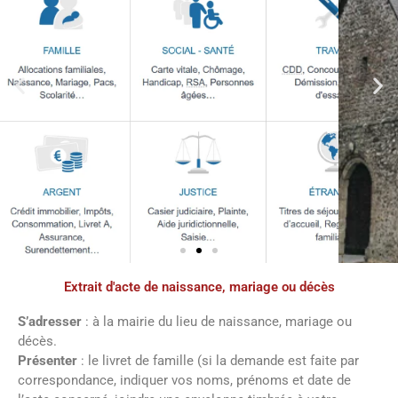
Extrait d'acte de naissance, mariage ou décès
Démarches
administratives
S’adresser
: à la mairie du lieu de naissance, mariage ou
décès.
Présenter
: le livret de famille (si la demande est faite par
Faîtes vos démarches en ligne sur notre
correspondance, indiquer vos noms, prénoms et date de
site en cliquant sur le bouton ci-dessous