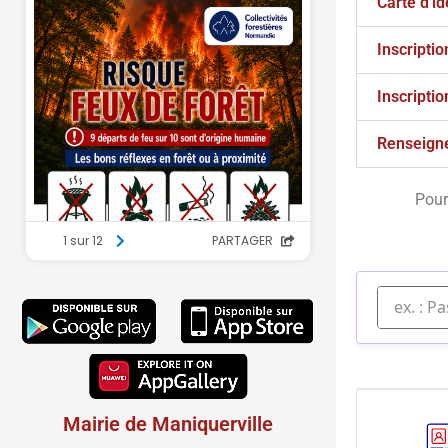
Carte d'id
Inscriptio
Inscriptio
Renseign
Pour
Mairie de Maniquerville