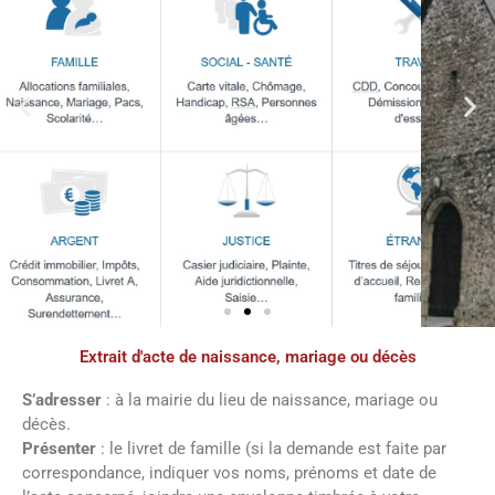
Extrait d'acte de naissance, mariage ou décès
Démarches
administratives
S’adresser
: à la mairie du lieu de naissance, mariage ou
décès.
Présenter
: le livret de famille (si la demande est faite par
Faîtes vos démarches en ligne sur notre
correspondance, indiquer vos noms, prénoms et date de
site en cliquant sur le bouton ci-dessous