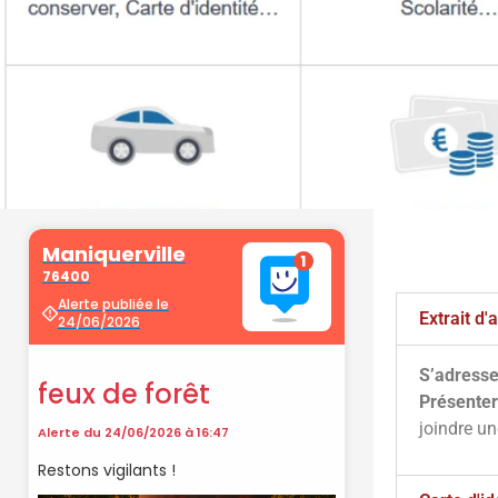
Démarche
administrati
Extrait d
S’adresse
Faîtes vos démarches en ligne sur 
Présenter
cliquant sur le bouton ci-d
joindre u
Vos démarches