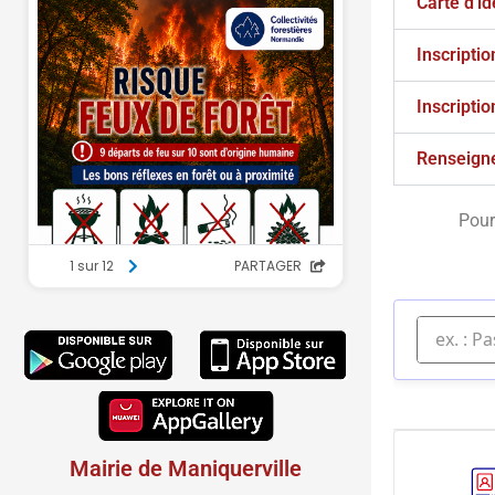
Carte d'id
Inscriptio
Inscriptio
Renseign
Pour
Mairie de Maniquerville