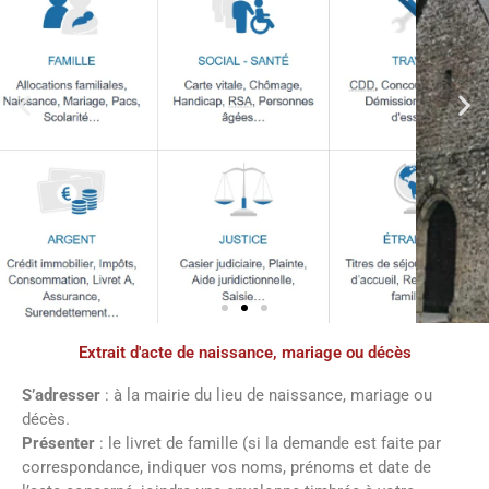
Extrait d'acte de naissance, mariage ou décès
Démarches
administratives
S’adresser
: à la mairie du lieu de naissance, mariage ou
décès.
Présenter
: le livret de famille (si la demande est faite par
Faîtes vos démarches en ligne sur notre
correspondance, indiquer vos noms, prénoms et date de
site en cliquant sur le bouton ci-dessous