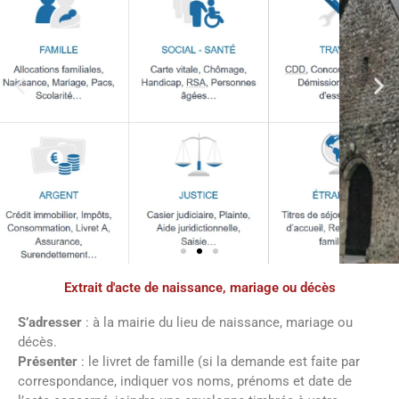
Extrait d'acte de naissance, mariage ou décès
Démarches
administratives
S’adresser
: à la mairie du lieu de naissance, mariage ou
décès.
Présenter
: le livret de famille (si la demande est faite par
Faîtes vos démarches en ligne sur notre
correspondance, indiquer vos noms, prénoms et date de
site en cliquant sur le bouton ci-dessous