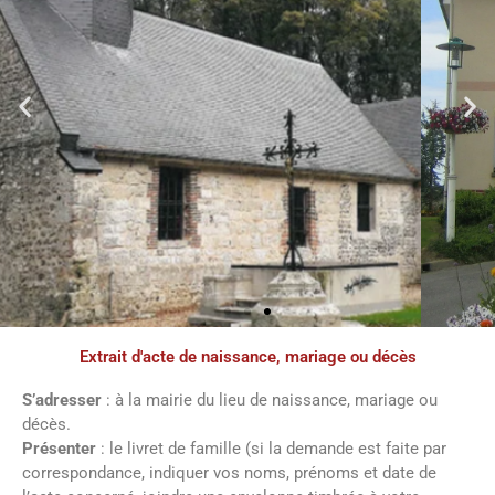
Extrait d'acte de naissance, mariage ou décès
Paroisse
S’adresser
: à la mairie du lieu de naissance, mariage ou
décès.
Venez retrouvez les informations
Présenter
: le livret de famille (si la demande est faite par
nécessaires sur notre paroisse en cliquant
sur le bouton ci-dessous
correspondance, indiquer vos noms, prénoms et date de