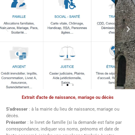
Extrait d'acte de naissance, mariage ou décès
Démarches
administratives
S’adresser
: à la mairie du lieu de naissance, mariage ou
décès.
Présenter
: le livret de famille (si la demande est faite par
Faîtes vos démarches en ligne sur notre
correspondance, indiquer vos noms, prénoms et date de
site en cliquant sur le bouton ci-dessous