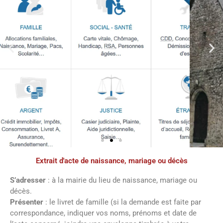
Extrait d'acte de naissance, mariage ou décès
Démarches
administratives
S’adresser
: à la mairie du lieu de naissance, mariage ou
décès.
Présenter
: le livret de famille (si la demande est faite par
Faîtes vos démarches en ligne sur notre
correspondance, indiquer vos noms, prénoms et date de
site en cliquant sur le bouton ci-dessous