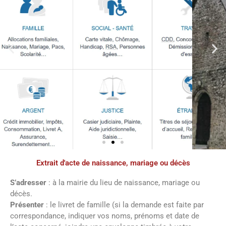
Extrait d'acte de naissance, mariage ou décès
Démarches
administratives
S’adresser
: à la mairie du lieu de naissance, mariage ou
décès.
Présenter
: le livret de famille (si la demande est faite par
Faîtes vos démarches en ligne sur notre
correspondance, indiquer vos noms, prénoms et date de
site en cliquant sur le bouton ci-dessous