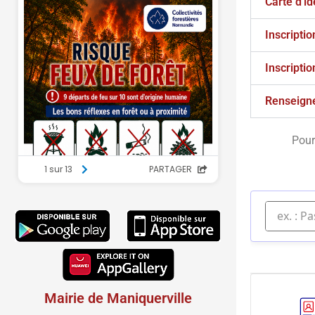
Carte d'id
Inscriptio
Inscriptio
Renseign
Pour
Mairie de Maniquerville