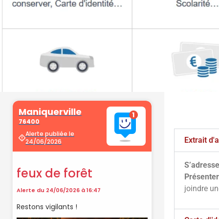
Démarche
administrati
Extrait d
S’adresse
Faîtes vos démarches en ligne sur 
Présenter
cliquant sur le bouton ci-d
joindre u
Vos démarches