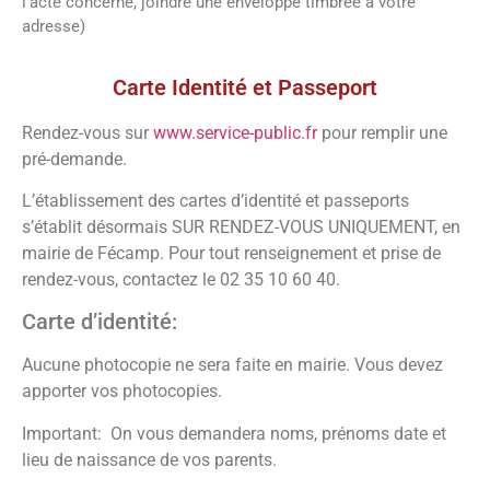
l’acte concerné, joindre une enveloppe timbrée à votre
adresse)
Paroisse
Carte Identité et Passeport
Venez retrouvez les informations
nécessaires sur notre paroisse en cliquant
Rendez-vous sur
www.service-public.fr
pour remplir une
sur le bouton ci-dessous
pré-demande.
L’établissement des cartes d’identité et passeports
Voir la paroisse
s’établit désormais SUR RENDEZ-VOUS UNIQUEMENT, en
mairie de Fécamp. Pour tout renseignement et prise de
rendez-vous, contactez le 02 35 10 60 40.
Carte d’identité:
Aucune photocopie ne sera faite en mairie. Vous devez
apporter vos photocopies.
Important: On vous demandera noms, prénoms date et
lieu de naissance de vos parents.