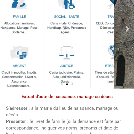
Extrait d'acte de naissance, mariage ou décès
Démarches
administratives
S’adresser
: à la mairie du lieu de naissance, mariage ou
décès.
Présenter
: le livret de famille (si la demande est faite par
Faîtes vos démarches en ligne sur notre
correspondance, indiquer vos noms, prénoms et date de
site en cliquant sur le bouton ci-dessous