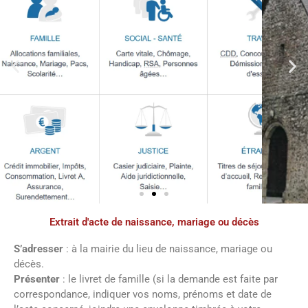
Extrait d'acte de naissance, mariage ou décès
Démarches
administratives
S’adresser
: à la mairie du lieu de naissance, mariage ou
décès.
Présenter
: le livret de famille (si la demande est faite par
Faîtes vos démarches en ligne sur notre
correspondance, indiquer vos noms, prénoms et date de
site en cliquant sur le bouton ci-dessous