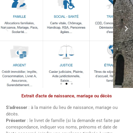
Extrait d'acte de naissance, mariage ou décès
Démarches
administratives
S’adresser
: à la mairie du lieu de naissance, mariage ou
décès.
Présenter
: le livret de famille (si la demande est faite par
Faîtes vos démarches en ligne sur notre
correspondance, indiquer vos noms, prénoms et date de
site en cliquant sur le bouton ci-dessous