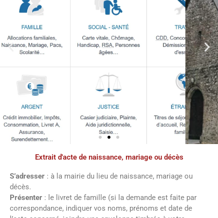
Extrait d'acte de naissance, mariage ou décès
Démarches
administratives
S’adresser
: à la mairie du lieu de naissance, mariage ou
décès.
Présenter
: le livret de famille (si la demande est faite par
Faîtes vos démarches en ligne sur notre
correspondance, indiquer vos noms, prénoms et date de
site en cliquant sur le bouton ci-dessous