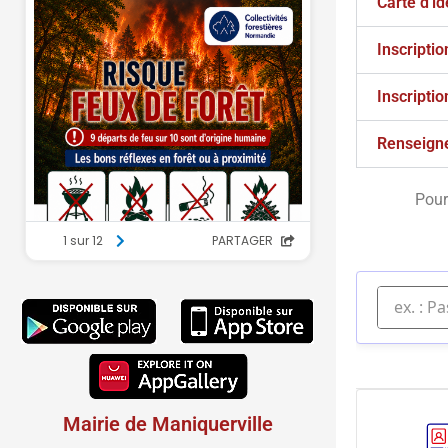
Carte d'id
Inscriptio
Inscriptio
Renseign
Pour
Mairie de Maniquerville