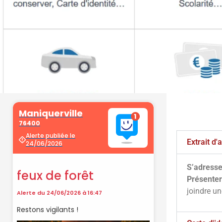
Démarche
administrati
Extrait d
S’adresse
Faîtes vos démarches en ligne sur 
Présenter
cliquant sur le bouton ci-d
joindre u
Vos démarches