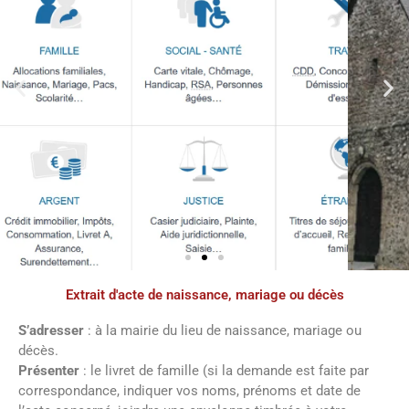
Extrait d'acte de naissance, mariage ou décès
Démarches
administratives
S’adresser
: à la mairie du lieu de naissance, mariage ou
décès.
Présenter
: le livret de famille (si la demande est faite par
Faîtes vos démarches en ligne sur notre
correspondance, indiquer vos noms, prénoms et date de
site en cliquant sur le bouton ci-dessous