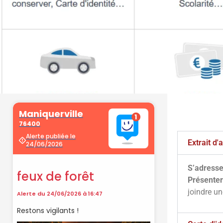
Démarche
administrati
Extrait d
S’adresse
Faîtes vos démarches en ligne sur 
Présenter
cliquant sur le bouton ci-d
joindre u
Vos démarches