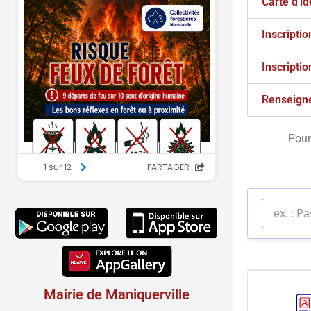
Carte d'id
Inscriptio
Inscriptio
Renseign
Pour
Mairie de Maniquerville