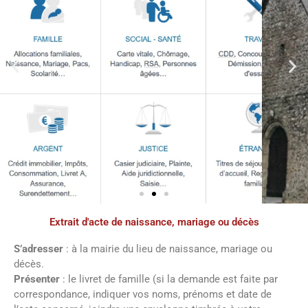
Extrait d'acte de naissance, mariage ou décès
Démarches
administratives
S’adresser
: à la mairie du lieu de naissance, mariage ou
décès.
Présenter
: le livret de famille (si la demande est faite par
Faîtes vos démarches en ligne sur notre
correspondance, indiquer vos noms, prénoms et date de
site en cliquant sur le bouton ci-dessous