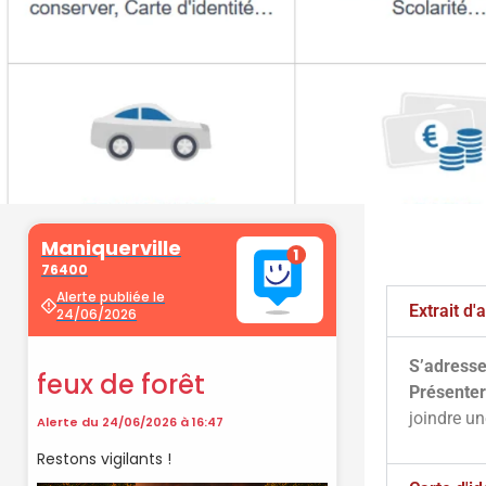
Démarche
administrati
Extrait d
S’adresse
Faîtes vos démarches en ligne sur 
Présenter
cliquant sur le bouton ci-d
joindre u
Vos démarches