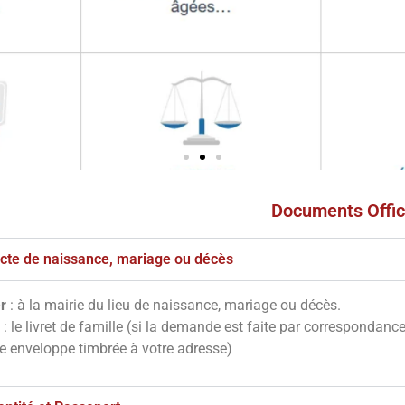
Documents Offic
s
ves
'acte de naissance, mariage ou décès
r
: à la mairie du lieu de naissance, mariage ou décès.
notre site en
: le livret de famille (si la demande est faite par correspondanc
essous
ne enveloppe timbrée à votre adresse)