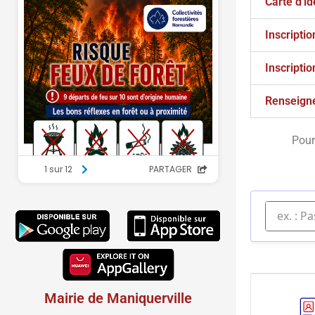
Carte d'id
Inscriptio
Inscriptio
Renseign
Pour
Mairie de Maniquerville