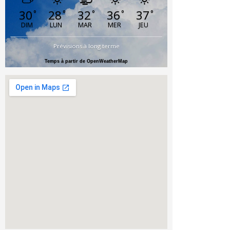
30
28
32
36
37
°
°
°
°
°
DIM
LUN
MAR
MER
JEU
Prévisions à long terme
Temps à partir de OpenWeatherMap