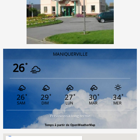
MANIQUERVILLE
26
°
26
29
27
30
34
°
°
°
°
°
SAM
DIM
LUN
MAR
MER
Prévisions à long terme
Temps à partir de OpenWeatherMap