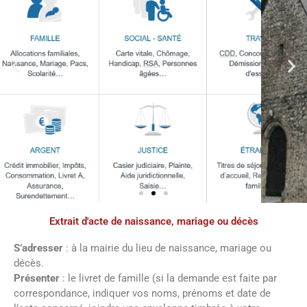
Extrait d'acte de naissance, mariage ou décès
Démarches
administratives
S’adresser
: à la mairie du lieu de naissance, mariage ou
décès.
Présenter
: le livret de famille (si la demande est faite par
Faîtes vos démarches en ligne sur notre
correspondance, indiquer vos noms, prénoms et date de
site en cliquant sur le bouton ci-dessous