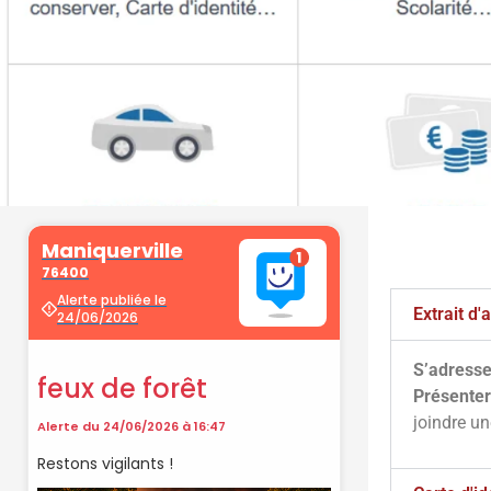
Démarche
administrati
Extrait d
S’adresse
Faîtes vos démarches en ligne sur 
Présenter
cliquant sur le bouton ci-d
joindre u
Vos démarches