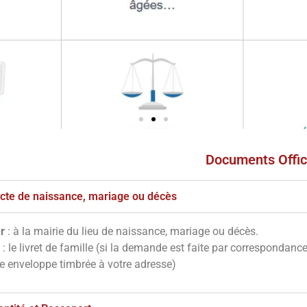
Documents Offic
s
ves
'acte de naissance, mariage ou décès
r
: à la mairie du lieu de naissance, mariage ou décès.
notre site en
: le livret de famille (si la demande est faite par correspondanc
essous
ne enveloppe timbrée à votre adresse)