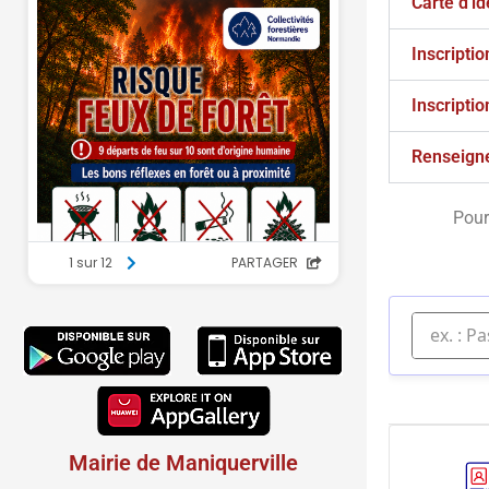
Carte d'id
Inscriptio
Inscriptio
Renseign
Pour
Mairie de Maniquerville