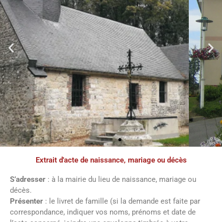
Extrait d'acte de naissance, mariage ou décès
Paroisse
S’adresser
: à la mairie du lieu de naissance, mariage ou
décès.
Venez retrouvez les informations
Présenter
: le livret de famille (si la demande est faite par
nécessaires sur notre paroisse en cliquant
sur le bouton ci-dessous
correspondance, indiquer vos noms, prénoms et date de