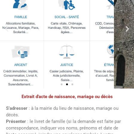
Extrait d'acte de naissance, mariage ou décès
Démarches
administratives
S’adresser
: à la mairie du lieu de naissance, mariage ou
décès.
Présenter
: le livret de famille (si la demande est faite par
Faîtes vos démarches en ligne sur notre
correspondance, indiquer vos noms, prénoms et date de
site en cliquant sur le bouton ci-dessous