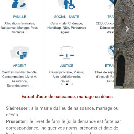
Extrait d'acte de naissance, mariage ou décès
Démarches
administratives
S’adresser
: à la mairie du lieu de naissance, mariage ou
décès.
Présenter
: le livret de famille (si la demande est faite par
Faîtes vos démarches en ligne sur notre
correspondance, indiquer vos noms, prénoms et date de
site en cliquant sur le bouton ci-dessous