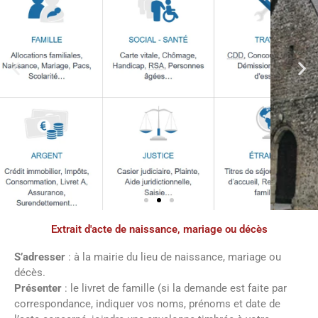
Extrait d'acte de naissance, mariage ou décès
Démarches
administratives
S’adresser
: à la mairie du lieu de naissance, mariage ou
décès.
Présenter
: le livret de famille (si la demande est faite par
Faîtes vos démarches en ligne sur notre
correspondance, indiquer vos noms, prénoms et date de
site en cliquant sur le bouton ci-dessous