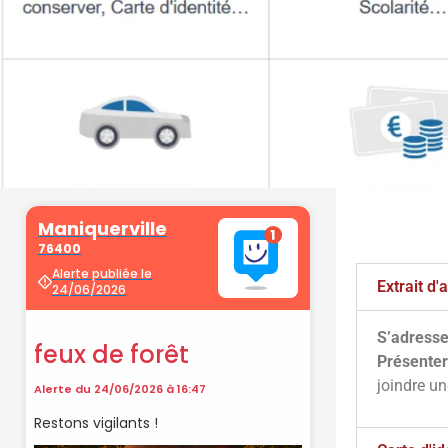
Démarche
administrati
Extrait d
S’adresse
Faîtes vos démarches en ligne sur 
Présenter
cliquant sur le bouton ci-d
joindre u
Vos démarches