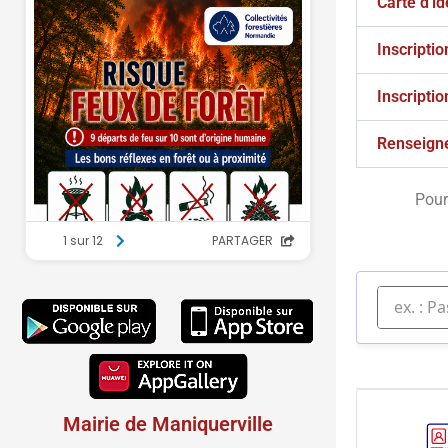
Carte d'id
Inscriptio
Inscriptio
Renseign
Pour
Mairie de Maniquerville