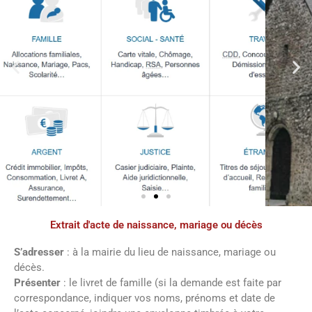
Extrait d'acte de naissance, mariage ou décès
Démarches
administratives
S’adresser
: à la mairie du lieu de naissance, mariage ou
décès.
Présenter
: le livret de famille (si la demande est faite par
Faîtes vos démarches en ligne sur notre
correspondance, indiquer vos noms, prénoms et date de
site en cliquant sur le bouton ci-dessous